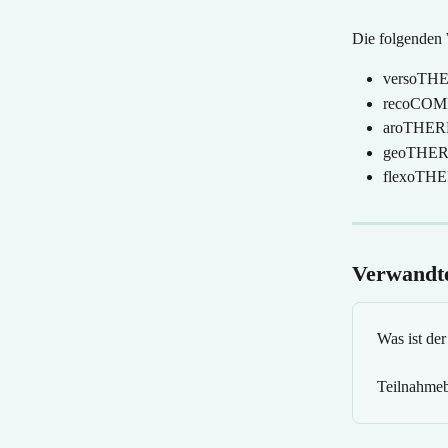
Die folgenden
versoTH
recoCO
aroTHE
geoTHE
flexoTH
Verwandte
Was ist d
Teilnahme