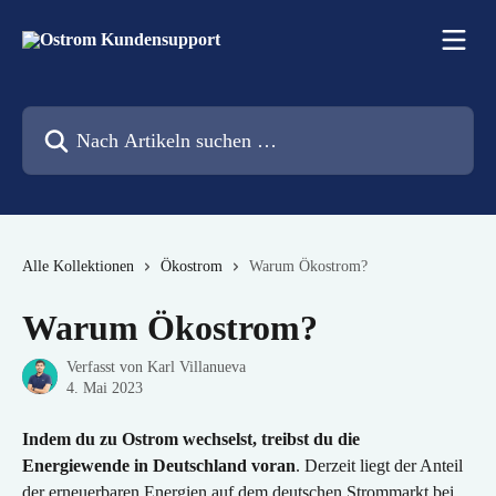
Zum Hauptinhalt springen
Nach Artikeln suchen …
Alle Kollektionen
Ökostrom
Warum Ökostrom?
Warum Ökostrom?
Verfasst von
Karl Villanueva
4. Mai 2023
Indem du zu Ostrom wechselst, treibst du die 
Energiewende in Deutschland voran
. Derzeit liegt der Anteil 
der erneuerbaren Energien auf dem deutschen Strommarkt bei 