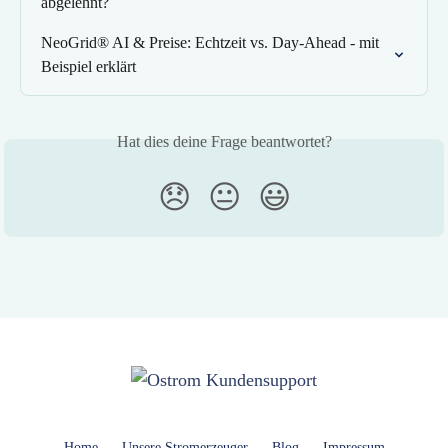
abgelehnt?
NeoGrid® AI & Preise: Echtzeit vs. Day‑Ahead - mit 
Beispiel erklärt
Hat dies deine Frage beantwortet?
😞
😐
😃
Home
Unsere Stromerzeuger
Blog
Impressum