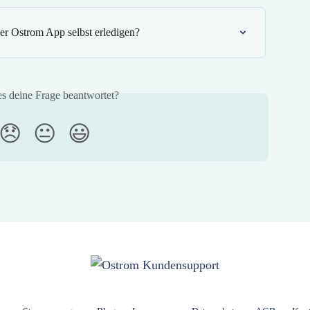
 der Ostrom App selbst erledigen?
es deine Frage beantwortet?
😞
😐
😃