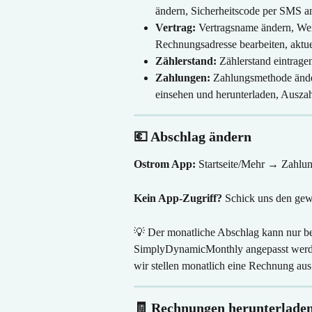
ändern, Sicherheitscode per SMS a
Vertrag:
 Vertragsname ändern, Wei
Rechnungsadresse bearbeiten, aktue
Zählerstand:
 Zählerstand eintrage
Zahlungen:
 Zahlungsmethode ände
einsehen und herunterladen, Auszah
💶 Abschlag ändern
Ostrom App:
 Startseite/Mehr → Zahl
Kein App-Zugriff?
 Schick uns den gew
💡 Der monatliche Abschlag kann nur be
SimplyDynamicMonthly angepasst werde
wir stellen monatlich eine Rechnung aus
🧾 Rechnungen herunterlade