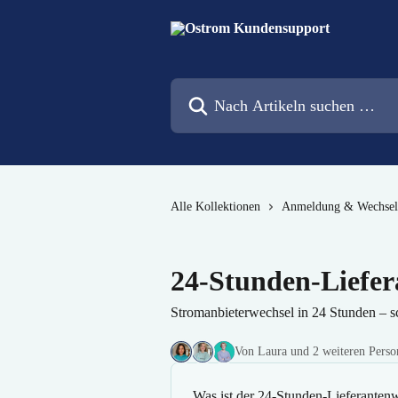
Zum Hauptinhalt springen
Nach Artikeln suchen …
Alle Kollektionen
Anmeldung & Wechsel
24-Stunden-Liefe
Stromanbieterwechsel in 24 Stunden – sc
Von Laura und 2 weiteren Perso
Was ist der 24-Stunden-Lieferanten